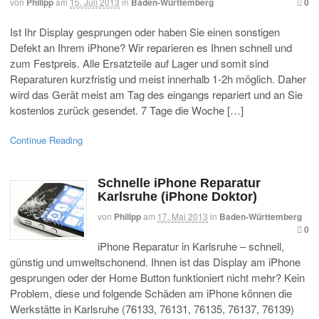
von
Philipp
am
15. Juli 2013
in
Baden-Württemberg
0
Ist Ihr Display gesprungen oder haben Sie einen sonstigen
Defekt an Ihrem iPhone? Wir reparieren es Ihnen schnell und
zum Festpreis. Alle Ersatzteile auf Lager und somit sind
Reparaturen kurzfristig und meist innerhalb 1-2h möglich. Daher
wird das Gerät meist am Tag des eingangs repariert und an Sie
kostenlos zurück gesendet. 7 Tage die Woche […]
Continue Reading
Schnelle iPhone Reparatur
Karlsruhe (iPhone Doktor)
von
Philipp
am
17. Mai 2013
in
Baden-Württemberg
0
iPhone Reparatur in Karlsruhe – schnell,
günstig und umweltschonend. Ihnen ist das Display am iPhone
gesprungen oder der Home Button funktioniert nicht mehr? Kein
Problem, diese und folgende Schäden am iPhone können die
Werkstätte in Karlsruhe (76133, 76131, 76135, 76137, 76139)