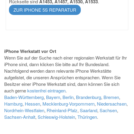
Rückseite sind
A1453, A1457, A1530, A1533
.
ZUR IPHONE 5S REPARATUR
iPhone Werkstatt vor Ort
Wenn Sie auf der Suche nach einer regionalen Werkstatt für Ihr
iPhone sind, dann klicken Sie bitte auf Ihr Bundesland.
Nachfolgend werden dann relevante iPhone Werkstätte
aufgelistet, die unseren Ansprüchen entsprachen. Wenn Sie
Besitzer einer iPhone Werkstatt sind, dann können Sie sich
auch gerne
kostenfrei eintragen
.
Baden-Württemberg
,
Bayern
,
Berlin
,
Brandenburg
,
Bremen
,
Hamburg
,
Hessen
,
Mecklenburg-Vorpommern
,
Niedersachsen
,
Nordrhein-Westfalen
,
Rheinland-Pfalz
,
Saarland
,
Sachsen
,
Sachsen-Anhalt
,
Schleswig-Holstein
,
Thüringen
.